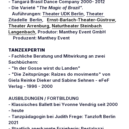
- Tangará Brasil Dance Company 2000- 2012
- Die Varieté "
The Magic of Brazil".
   Auführungen: 
Theater UDK Berlin
, 
Theater 
Zitadelle  Berlin
,   
Ernst-Barlach-Theater-Güstrow
,        
Theater Arrenburg
, 
Naturtheater Steinbach 
Langenbach
, 
Produtor: Manthey Event GmbH
    Produzent: Manthey Event 
TANZEXPERTIN 
- Fachliche Beratung und Mitwirkung an zwei 
Sachbüchern: 
- "In der Gosse wirst du Landen" 
- "Die Zeitsprünge: Raízes do movimento" von 
Giela Reinke Dieker und Sabine Sehnen - eFeF 
Verlag - 1996 - 2000
                                         
AUSBILDUNGEN / FORTBILDUNG
- Klassisches Ballett bei Yvonne Vendrig seit 2000 
- heute 
- Tanzpädagogin bei Judith Frege: Tanzloft Berlin 
2021
- Staatlich anerkannte Erzieherin: Pestalozzi 